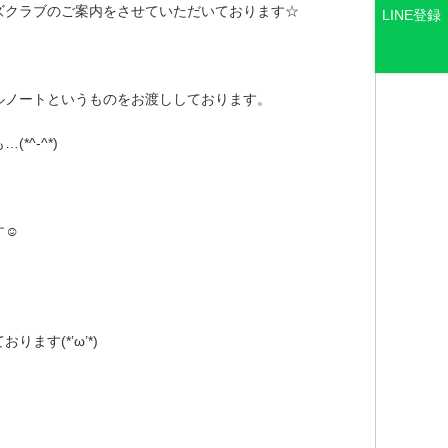
ズクラブのご案内をさせていただいております☆
LINE登録
ルノートというものをお渡ししております。
^-^*)
す☺
す(*’ω’*)