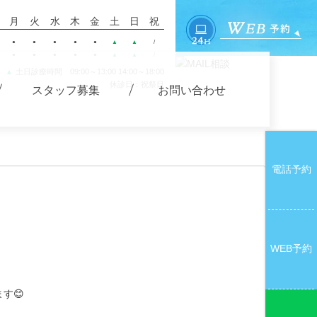
月
火
水
木
金
土
日
祝
●
●
●
●
●
▲
▲
/
●
●
●
●
●
▲
▲
/
土日診療時間 09:00～13:00 14:00～18:00
▲
休診日：祝祭日
スタッフ募集
お問い合わせ
電話予約
WEB予約
す😊