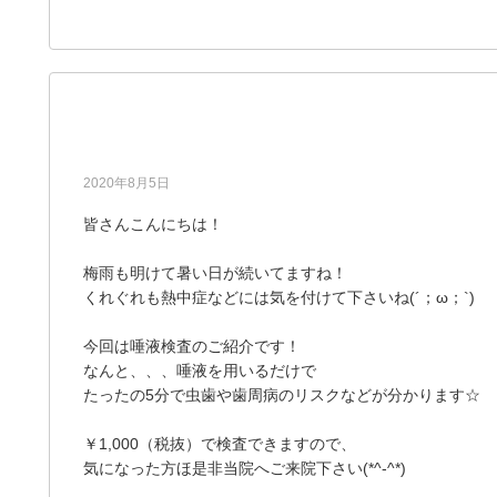
5分でできる★唾液検査★
2020年8月5日
皆さんこんにちは！
梅雨も明けて暑い日が続いてますね！
くれぐれも熱中症などには気を付けて下さいね(´；ω；`)
今回は唾液検査のご紹介です！
なんと、、、唾液を用いるだけで
たったの5分で虫歯や歯周病のリスクなどが分かります☆
￥1,000（税抜）で検査できますので、
気になった方ほ是非当院へご来院下さい(*^-^*)