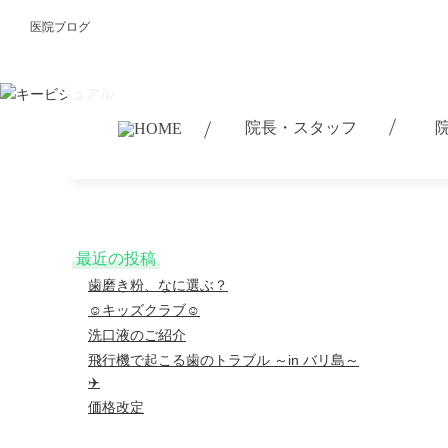
医院ブログ
院長・スタッフ
最近の投稿
歯磨き粉、なに選ぶ？
☺︎キッズクラブ☺︎
洗口液のご紹介
飛行機で起こる歯のトラブル ～in バリ島～
✈️
価格改定