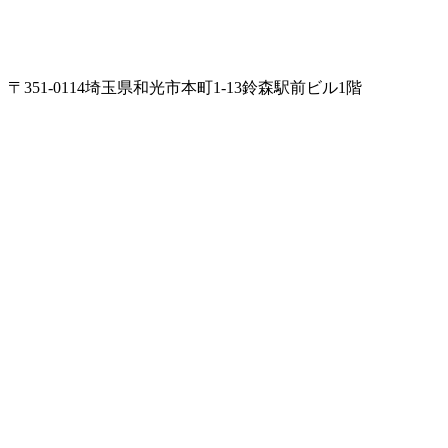
〒351-0114
埼玉県和光市本町1-13
鈴森駅前ビル1階